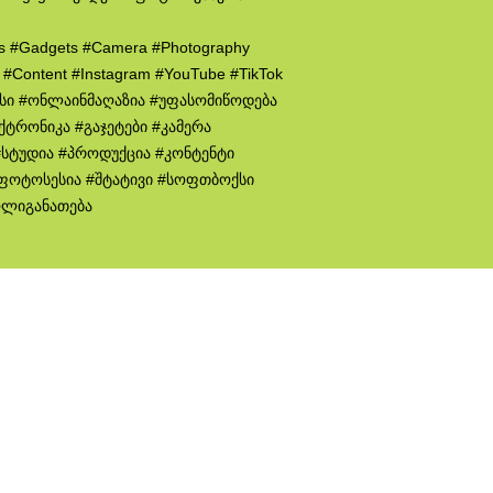
cs #Gadgets #Camera #Photography
n #Content #Instagram #YouTube #TikTok
ისი #ონლაინმაღაზია #უფასომიწოდება
ქტრონიკა #გაჯეტები #კამერა
სტუდია #პროდუქცია #კონტენტი
 #ფოტოსესია #შტატივი #სოფთბოქსი
ოლიგანათება