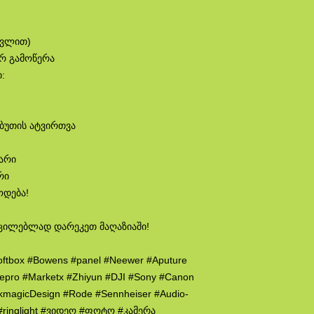
თვლით)
ირ გამოწერა
:
აბუთის ატვირთვა
ლარი
რი
ოდება!
ცილებლად დარეკეთ მაღაზიაში!
oftbox #Bowens #panel #Neewer #Aputure
wepro #Marketx #Zhiyun #DJI #Sony #Canon
ckmagicDesign #Rode #Sennheiser #Audio-
p #ringlight #ვიდეო #ფოტო #კამერა