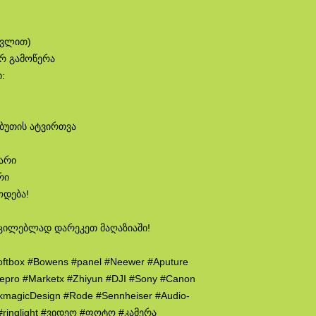
თვლით)
ირ გამოწერა
:
აბუთის ატვირთვა
ლარი
რი
ოდება!
ცილებლად დარეკეთ მაღაზიაში!
oftbox #Bowens #panel #Neewer #Aputure
wepro #Marketx #Zhiyun #DJI #Sony #Canon
ckmagicDesign #Rode #Sennheiser #Audio-
p #ringlight #ვიდეო #ფოტო #კამერა