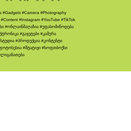
cs #Gadgets #Camera #Photography
n #Content #Instagram #YouTube #TikTok
ისი #ონლაინმაღაზია #უფასომიწოდება
ქტრონიკა #გაჯეტები #კამერა
სტუდია #პროდუქცია #კონტენტი
 #ფოტოსესია #შტატივი #სოფთბოქსი
ოლიგანათება