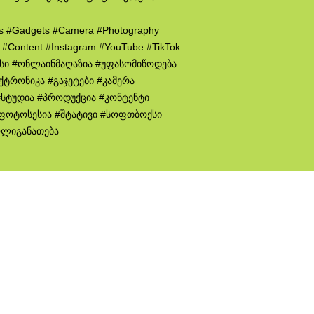
cs #Gadgets #Camera #Photography
n #Content #Instagram #YouTube #TikTok
ისი #ონლაინმაღაზია #უფასომიწოდება
ქტრონიკა #გაჯეტები #კამერა
სტუდია #პროდუქცია #კონტენტი
 #ფოტოსესია #შტატივი #სოფთბოქსი
ოლიგანათება