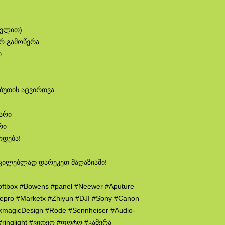
თვლით)
ირ გამოწერა
:
აბუთის ატვირთვა
ლარი
რი
ოდება!
ცილებლად დარეკეთ მაღაზიაში!
oftbox #Bowens #panel #Neewer #Aputure
wepro #Marketx #Zhiyun #DJI #Sony #Canon
ckmagicDesign #Rode #Sennheiser #Audio-
p #ringlight #ვიდეო #ფოტო #კამერა