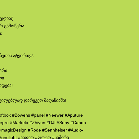
თვლით)
ირ გამოწერა
:
აბუთის ატვირთვა
ლარი
რი
ოდება!
ცილებლად დარეკეთ მაღაზიაში!
oftbox #Bowens #panel #Neewer #Aputure
wepro #Marketx #Zhiyun #DJI #Sony #Canon
ckmagicDesign #Rode #Sennheiser #Audio-
p #ringlight #ვიდეო #ფოტო #კამერა