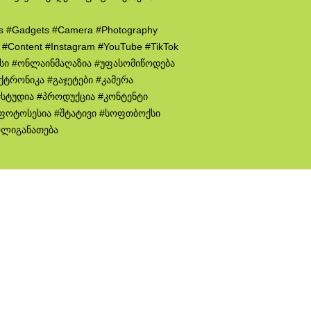
cs #Gadgets #Camera #Photography
n #Content #Instagram #YouTube #TikTok
ისი #ონლაინმაღაზია #უფასომიწოდება
ქტრონიკა #გაჯეტები #კამერა
სტუდია #პროდუქცია #კონტენტი
 #ფოტოსესია #შტატივი #სოფთბოქსი
ოლიგანათება