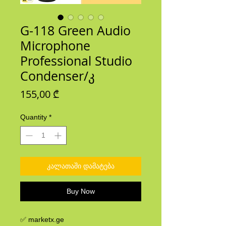
G-118 Green Audio
Microphone
Professional Studio
Condenser/კ
Price
155,00 ₾
Quantity
*
კალათაში დამატება
Buy Now
✅ marketx.ge