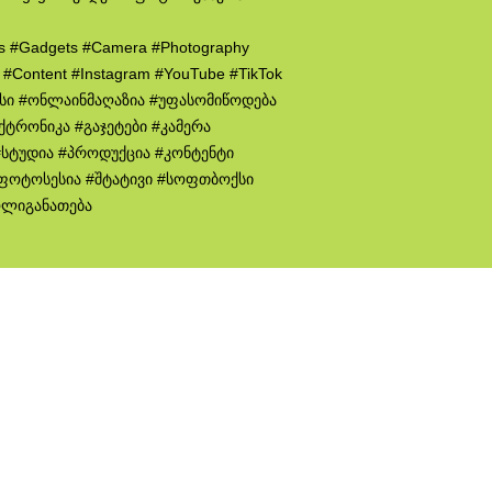
cs #Gadgets #Camera #Photography
n #Content #Instagram #YouTube #TikTok
ისი #ონლაინმაღაზია #უფასომიწოდება
ქტრონიკა #გაჯეტები #კამერა
სტუდია #პროდუქცია #კონტენტი
 #ფოტოსესია #შტატივი #სოფთბოქსი
ოლიგანათება