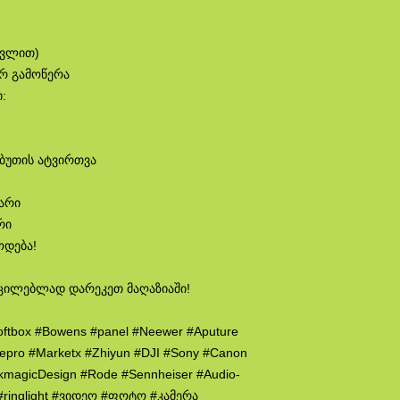
თვლით)
ირ გამოწერა
:
აბუთის ატვირთვა
ლარი
რი
ოდება!
ცილებლად დარეკეთ მაღაზიაში!
oftbox #Bowens #panel #Neewer #Aputure
wepro #Marketx #Zhiyun #DJI #Sony #Canon
ckmagicDesign #Rode #Sennheiser #Audio-
p #ringlight #ვიდეო #ფოტო #კამერა