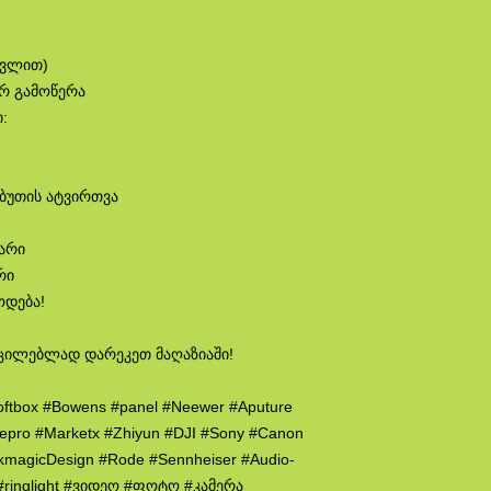
თვლით)
ირ გამოწერა
:
აბუთის ატვირთვა
ლარი
რი
ოდება!
ცილებლად დარეკეთ მაღაზიაში!
oftbox #Bowens #panel #Neewer #Aputure
wepro #Marketx #Zhiyun #DJI #Sony #Canon
ckmagicDesign #Rode #Sennheiser #Audio-
p #ringlight #ვიდეო #ფოტო #კამერა