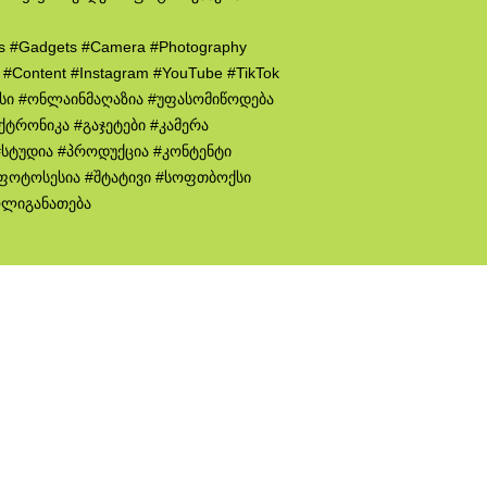
cs #Gadgets #Camera #Photography
n #Content #Instagram #YouTube #TikTok
ისი #ონლაინმაღაზია #უფასომიწოდება
ქტრონიკა #გაჯეტები #კამერა
სტუდია #პროდუქცია #კონტენტი
 #ფოტოსესია #შტატივი #სოფთბოქსი
ოლიგანათება